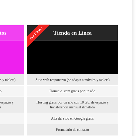
Top Choice
tos
Tienda en Línea
 y tablets)
Sitio web responsivo (se adapta a móviles y tablets)
o
Dominio .com gratis por un año
 espacio y
Hosting gratis por un año con 10 Gb. de espacio y
a
transferencia mensual ilimatada
Alta del sitio en Google gratis
Formulario de contacto