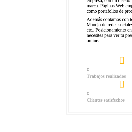
empresa, con un diseño v
marca. Páginas Web empre
como portafolios de prod
Además contamos con tod
Manejo de redes social
etc., Posicionamiento e
necesites para ver tu pre
online.
0
Trabajos realizados
0
Clientes satisfechos