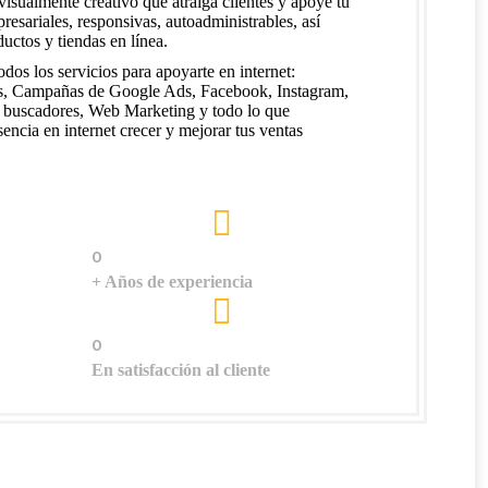
isualmente creativo que atraiga clientes y apoye tu
sariales, responsivas, autoadministrables, así
uctos y tiendas en línea.
os los servicios para apoyarte en internet:
es, Campañas de Google Ads, Facebook, Instagram,
n buscadores, Web Marketing y todo lo que
sencia en internet crecer y mejorar tus ventas
0
+ Años de experiencia
0
En satisfacción al cliente