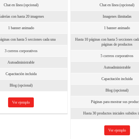
Chat en línea (opcional)
Chat en línea (opcional)
alerías con hasta 20 imagenes
Imagenes ilimitadas
1 banner animado
1 banner animado
áginas con hasta 5 secciones cada una
Hasta 10 páginas con hasta 5 secciones cad
páginas de productos
3 correos corporativos
5 correos corporativos
Autoadministrable
Autoadministrable
Capacitación incluida
Capacitación incluida
Blog (opcional)
Blog (opcional)
Páginas para mostrar sus produc
Ver ejemplo
Hasta 30 productos iniciales subidos 
Ver ejemplo